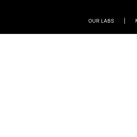
OUR LABS
OUR LABS
|
|